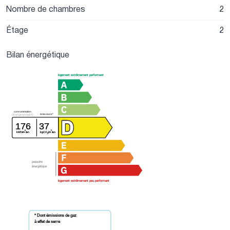
Nombre de chambres
2
Étage
2
Bilan énergétique
logement extrêmement performant
consommation
émissions*
(énergie primaire)
176
37
²
²
kWh/m
/an
kgCO
/m
/an
2
passoire
énergétique
logement extrêmement peu performant
* Dont émissions de gaz
à effet de serre