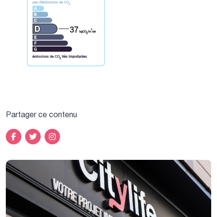
peu d'émissions de CO
2
37
²
kgCO
/m
/an
2
émissions de CO
très importantes
2
Partager ce contenu