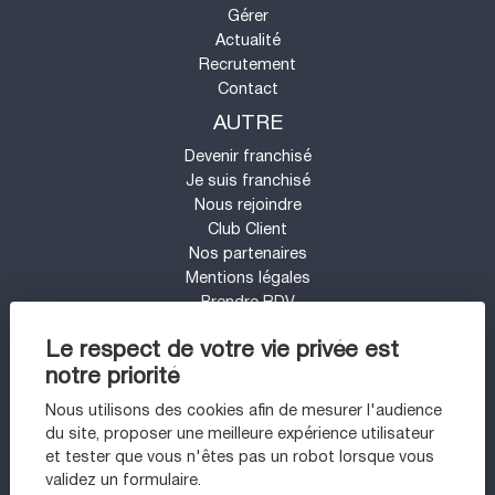
Gérer
Actualité
Recrutement
Contact
AUTRE
Devenir franchisé
Je suis franchisé
Nous rejoindre
Club Client
Nos partenaires
Mentions légales
Prendre RDV
Espace presse
Le respect de votre vie privée est
Contact
notre priorité
Mon compte
Barème d'honoraires
Nous utilisons des cookies afin de mesurer l'audience
UN PROJET IMMOBILIER SUR LE SECTEUR
du site, proposer une meilleure expérience utilisateur
DE VINCENNES ?
et tester que vous n'êtes pas un robot lorsque vous
validez un formulaire.
Appartement à vendre à Vincennes