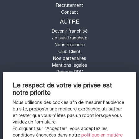
Recrutement
Contact
AUTRE
Devenir franchisé
Je suis franchisé
Nous rejoindre
Club Client
Nos partenaires
Mentions légales
Prendre RDV
Espace presse
Le respect de votre vie privée est
Contact
notre priorité
Mon compte
Barème d'honoraires
Nous utilisons des cookies afin de mesurer l'audience
UN PROJET IMMOBILIER SUR LE SECTEUR
du site, proposer une meilleure expérience utilisateur
DE VINCENNES ?
et tester que vous n'êtes pas un robot lorsque vous
validez un formulaire.
Appartement à vendre à Vincennes
En cliquant sur "Accepter", vous acceptez les
Appartement à vendre à Montreuil
conditions énoncées dans notre
politique en matière