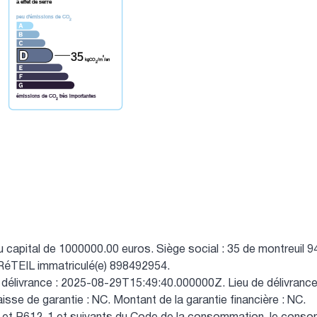
à effet de serre
peu d'émissions de CO
2
35
²
kgCO
/m
/an
2
émissions de CO
très importantes
2
capital de 1000000.00 euros.
Siège social : 35 de montreuil 
éTEIL immatriculé(e) 898492954.
 délivrance : 2025-08-29T15:49:40.000000Z.
Lieu de délivrance
isse de garantie : NC.
Montant de la garantie financière : NC.