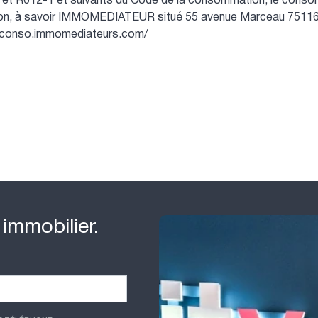
et R612-1 et suivants du Code de la consommation, le consomma
ion, à savoir IMMOMEDIATEUR situé 55 avenue Marceau 75116 Pa
//conso.immomediateurs.com/
 immobilier.