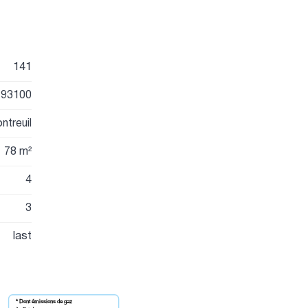
141
93100
ntreuil
78 m²
4
3
last
* Dont émissions de gaz