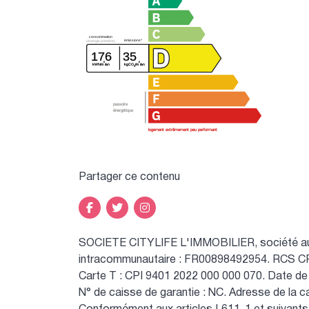
consommation
émissions*
(énergie primaire)
176
35
²
²
kWh/m
/an
kgCO
/m
/an
2
passoire
énergétique
logement extrêmement peu performant
Partager ce contenu
SOCIETE CITYLIFE L'IMMOBILIER, société au 
intracommunautaire : FR00898492954.
RCS CR
Carte T : CPI 9401 2022 000 000 070.
Date de
N° de caisse de garantie : NC.
Adresse de la ca