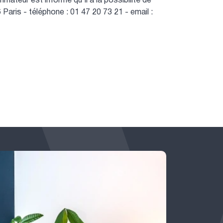
teur est informé qu’il a la possibilité de
ris - téléphone : 01 47 20 73 21 - email :