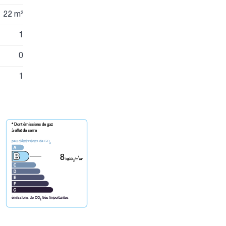
22 m²
1
0
1
* Dont émissions de gaz
à effet de serre
peu d'émissions de CO
2
8
²
kgCO
/m
/an
2
émissions de CO
très importantes
2