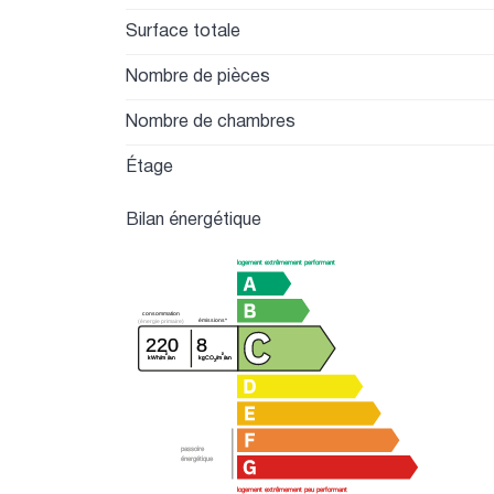
Surface totale
Nombre de pièces
Nombre de chambres
Étage
Bilan énergétique
logement extrêmement performant
consommation
émissions*
(énergie primaire)
220
8
²
²
kWh/m
/an
kgCO
/m
/an
2
passoire
énergétique
logement extrêmement peu performant