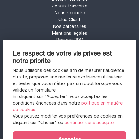
Je suis franchisé
Nous rejoindre
Club Client
Nos partenaires
Mentions légales
Prendre RDV
Espace presse
Le respect de votre vie privée est
Contact
notre priorité
Mon compte
Barème d'honoraires
Nous utilisons des cookies afin de mesurer l'audience
UN PROJET IMMOBILIER SUR LE SECTEUR
du site, proposer une meilleure expérience utilisateur
DE VINCENNES ?
et tester que vous n'êtes pas un robot lorsque vous
validez un formulaire.
Appartement à vendre à Vincennes
En cliquant sur "Accepter", vous acceptez les
Appartement à vendre à Montreuil
conditions énoncées dans notre
politique en matière
Maison à vendre à Chennevières-sur-marne
de cookies
.
Maison à vendre à Montreuil
Vous pouvez modifier vos préférences de cookies en
Appartement à vendre à Paris 12ème
cliquant sur "Choisir" ou
continuer sans accepter.
Appartement à vendre à Fontenay-sous-bois
Accepter