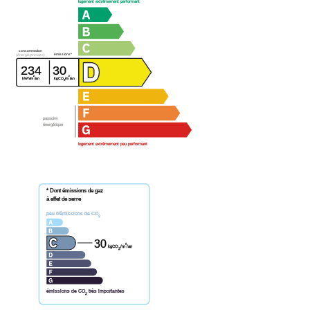
logement extrêmement performant
consommation
émissions*
(énergie primaire)
234
30
²
²
kWh/m
/an
kgCO
/m
/an
2
passoire
énergétique
logement extrêmement peu performant
* Dont émissions de gaz
à effet de serre
peu d'émissions de CO
2
30
²
kgCO
/m
/an
2
émissions de CO
très importantes
2