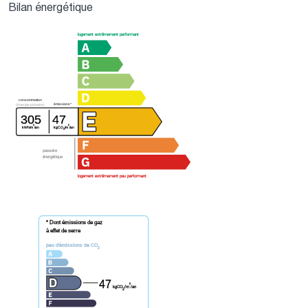
Bilan énergétique
logement extrêmement performant
consommation
émissions*
(énergie primaire)
305
47
²
²
kWh/m
/an
kgCO
/m
/an
2
passoire
énergétique
logement extrêmement peu performant
* Dont émissions de gaz
à effet de serre
peu d'émissions de CO
2
47
²
kgCO
/m
/an
2