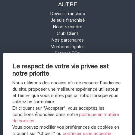
AUTRE
Devenir franchisé
Je suis franchisé
Nous rejoindre
Club Client
Nos partenaires
Mentions légales
Prendre RDV
Espace presse
Le respect de votre vie privée est
Contact
notre priorité
Mon compte
Barème d'honoraires
Nous utilisons des cookies afin de mesurer l'audience
UN PROJET IMMOBILIER SUR LE SECTEUR
du site, proposer une meilleure expérience utilisateur
DE VINCENNES ?
et tester que vous n'êtes pas un robot lorsque vous
validez un formulaire.
Appartement à vendre à Vincennes
En cliquant sur "Accepter", vous acceptez les
Appartement à vendre à Montreuil
conditions énoncées dans notre
politique en matière
Maison à vendre à Chennevières-sur-marne
de cookies
.
Maison à vendre à Montreuil
Vous pouvez modifier vos préférences de cookies en
Appartement à vendre à Paris 12ème
cliquant sur "Choisir" ou
continuer sans accepter.